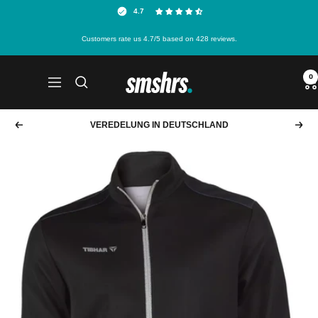
Direkt
4.7
zum
Customers rate us 4.7/5 based on 428 reviews.
Inhalt
smshrs.
0
Navigation
VEREDELUNG IN DEUTSCHLAND
Zurück
Weit