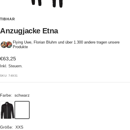
TIBHAR
Anzugjacke Etna
Flying Uwe, Florian Bluhm und über 1.300 andere tragen unsere
Produkte
Angebotspreis
€63,25
Inkl. Steuern.
SKU:
74931
Farbe:
schwarz
schwarz
Größe:
XXS