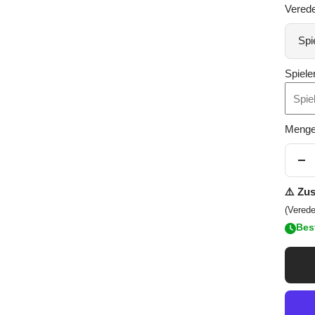
Verede
Spi
Spiele
Menge
Me
ver
⚠️ Zus
(Vered
Best