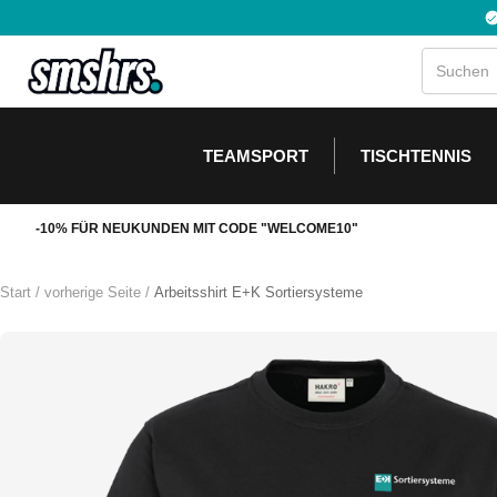
Direkt
zum
Inhalt
TEAMSPORT
TISCHTENNIS
-10% FÜR NEUKUNDEN MIT CODE "WELCOME10"
Start
vorherige Seite
Arbeitsshirt E+K Sortiersysteme