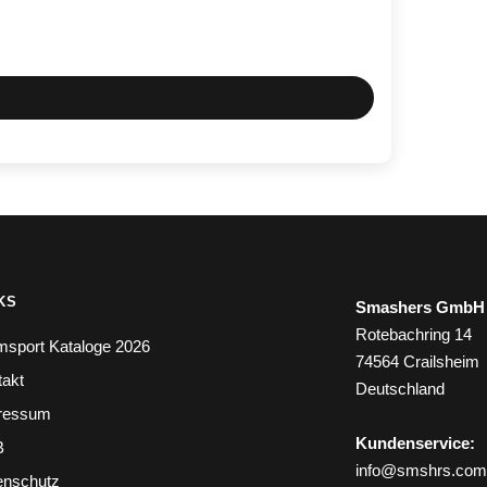
KS
Smashers GmbH
Rotebachring 14
msport Kataloge 2026
74564 Crailsheim
takt
Deutschland
ressum
Kundenservice:
B
info@smshrs.com
enschutz