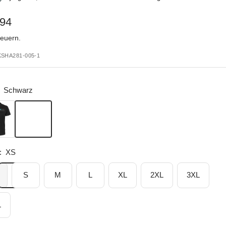
botspreis
,94
teuern.
KSHA281-005-1
Schwarz
rz
:
XS
S
M
L
XL
2XL
3XL
L