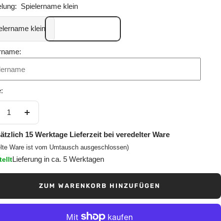
lung:
Spielername klein
elername klein
rname:
:
nge
Menge
ringern
erhöhen
ätzlich 15 Werktage Lieferzeit bei veredelter Ware
elte Ware ist vom Umtausch ausgeschlossen)
Lieferung in ca. 5 Werktagen
ellt
ZUM WARENKORB HINZUFÜGEN