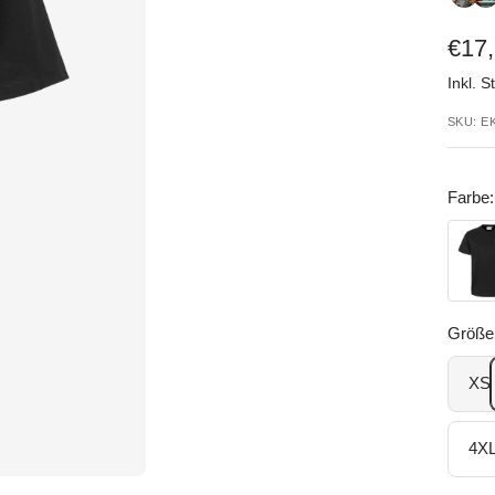
Ange
€17
Inkl. S
SKU:
E
Farbe:
Schwa
Größe
XS
4X