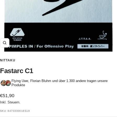
Zoom
NITTAKU
Fastarc C1
Flying Uwe, Florian Bluhm und über 1.300 andere tragen unsere
Produkte
Angebotspreis
€51,90
Inkl. Steuern.
SKU:
8470300018S18