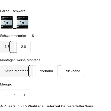
Farbe:
schwarz
schwarz
rot
Schwammstärke:
1,8
1,8
2,0
Montage:
Keine Montage
Keine Montage
Vorhand
Rückhand
Menge:
Menge
Menge
verringern
erhöhen
⚠️ Zusätzlich 15 Werktage Lieferzeit bei veredelter Ware