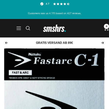
Direkt
4.7
zum
Customers rate us 4.7/5 based on 427 reviews.
Inhalt
smshrs.
0
Navigation
GRATIS VERSAND AB 89€
Zurück
Weit