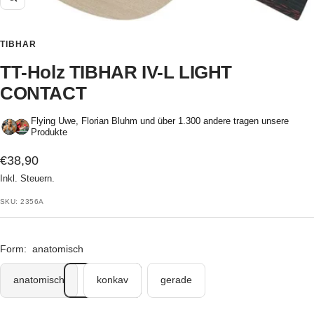
Zoom
TIBHAR
TT-Holz TIBHAR IV-L LIGHT
CONTACT
Flying Uwe, Florian Bluhm und über 1.300 andere tragen unsere
Produkte
Angebotspreis
€38,90
Inkl. Steuern.
SKU:
2356A
Form:
anatomisch
anatomisch
konkav
gerade