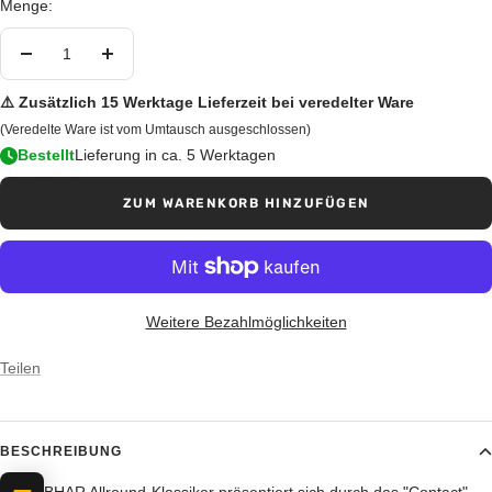
Menge:
Menge
Menge
verringern
erhöhen
⚠️ Zusätzlich 15 Werktage Lieferzeit bei veredelter Ware
(Veredelte Ware ist vom Umtausch ausgeschlossen)
Bestellt
Lieferung in ca. 5 Werktagen
ZUM WARENKORB HINZUFÜGEN
Weitere Bezahlmöglichkeiten
Teilen
BESCHREIBUNG
Der TIBHAR Allround-Klassiker präsentiert sich durch das "Contact"-